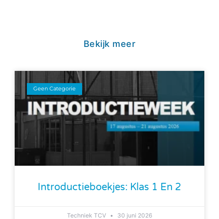
Bekijk meer
Geen Categorie
Introductieboekjes: Klas 1 En 2
Techniek TCV
30 juni 2026