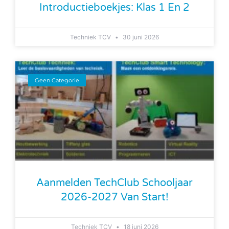
Introductieboekjes: Klas 1 En 2
Techniek TCV
30 juni 2026
Geen Categorie
Aanmelden TechClub Schooljaar
2026-2027 Van Start!
Techniek TCV
18 juni 2026