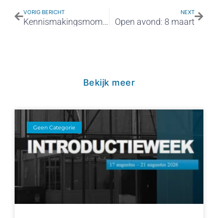
VORIG BERICHT
NEXT
Kennismakingsmomenten
Open avond: 8 maart
Bekijk meer
Geen Categorie