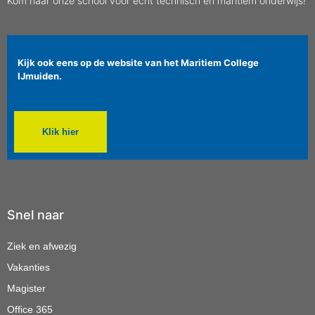
Kom naar onze school voor ècht technisch en maritiem onderwijs!
Kijk ook eens op de website van het Maritiem College
IJmuiden.
Klik hier
Snel naar
Ziek en afwezig
Vakanties
Magister
Office 365