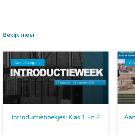
Bekijk meer
Geen Categorie
Gee
Introductieboekjes: Klas 1 En 2
Aan