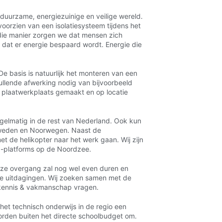
uurzame, energiezuinige en veilige wereld.
oorzien van een isolatiesysteem tijdens het
 die manier zorgen we dat mensen zich
dat er energie bespaard wordt. Energie die
e basis is natuurlijk het monteren van een
vullende afwerking nodig van bijvoorbeeld
 plaatwerkplaats gemaakt en op locatie
egelmatig in de rest van Nederland. Ook kun
d Zweden en Noorwegen. Naast de
t de helikopter naar het werk gaan. Wij zijn
d-platforms op de Noordzee.
eze overgang zal nog wel even duren en
we uitdagingen. Wij zoeken samen met de
r kennis & vakmanschap vragen.
 het technisch onderwijs in de regio een
orden buiten het directe schoolbudget om.