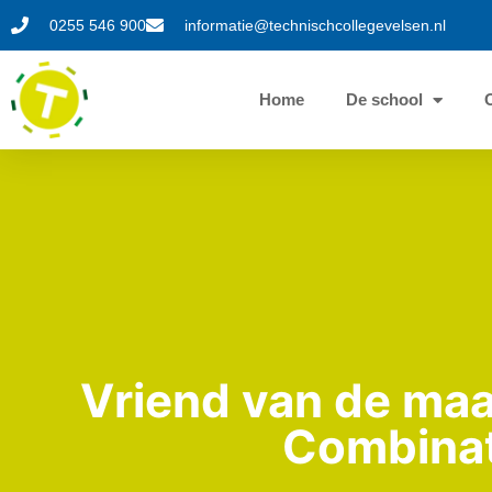
0255 546 900
informatie@technischcollegevelsen.nl
Home
De school
Vriend van de maan
Combinat