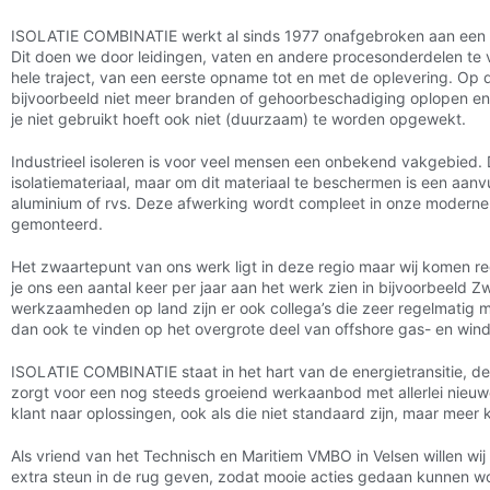
ISOLATIE COMBINATIE werkt al sinds 1977 onafgebroken aan een d
Dit doen we door leidingen, vaten en andere procesonderdelen te v
hele traject, van een eerste opname tot en met de oplevering. Op
bijvoorbeeld niet meer branden of gehoorbeschadiging oplopen en 
je niet gebruikt hoeft ook niet (duurzaam) te worden opgewekt.
Industrieel isoleren is voor veel mensen een onbekend vakgebied. D
isolatiemateriaal, maar om dit materiaal te beschermen is een aan
aluminium of rvs. Deze afwerking wordt compleet in onze moderne
gemonteerd.
Het zwaartepunt van ons werk ligt in deze regio maar wij komen r
je ons een aantal keer per jaar aan het werk zien in bijvoorbeel
werkzaamheden op land zijn er ook collega’s die zeer regelmatig me
dan ook te vinden op het overgrote deel van offshore gas- en win
ISOLATIE COMBINATIE staat in het hart van de energietransitie, d
zorgt voor een nog steeds groeiend werkaanbod met allerlei nieu
klant naar oplossingen, ook als die niet standaard zijn, maar mee
Als vriend van het Technisch en Maritiem VMBO in Velsen willen wij
extra steun in de rug geven, zodat mooie acties gedaan kunnen w