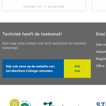
Techniek TCV
30 juni 2026
Techniek heeft de toekomst!
Snel
Kom naar onze school voor ècht technisch en maritiem
Ziek e
onderwijs!
Vakant
Magist
Office
Kijk ook eens op de website van
Klik
het Maritiem College IJmuiden.
hier