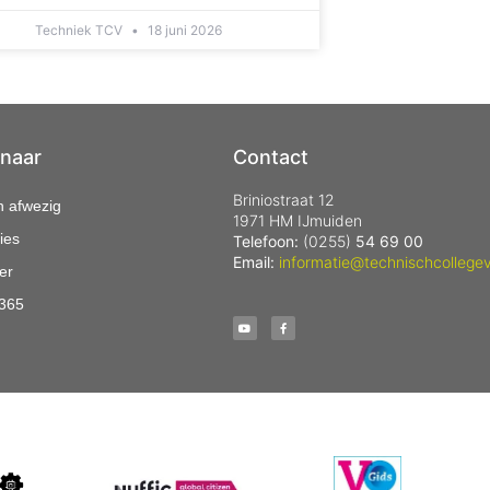
Techniek TCV
18 juni 2026
 naar
Contact
Briniostraat 12
n afwezig
1971 HM IJmuiden
ies
Telefoon:
(0255)
54 69 00
Email:
informatie@technischcollegev
er
 365