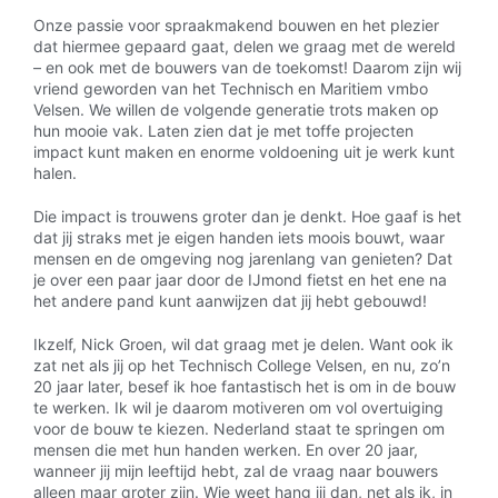
Onze passie voor spraakmakend bouwen en het plezier
dat hiermee gepaard gaat, delen we graag met de wereld
– en ook met de bouwers van de toekomst! Daarom zijn wij
vriend geworden van het Technisch en Maritiem vmbo
Velsen. We willen de volgende generatie trots maken op
hun mooie vak. Laten zien dat je met toffe projecten
impact kunt maken en enorme voldoening uit je werk kunt
halen.
Die impact is trouwens groter dan je denkt. Hoe gaaf is het
dat jij straks met je eigen handen iets moois bouwt, waar
mensen en de omgeving nog jarenlang van genieten? Dat
je over een paar jaar door de IJmond fietst en het ene na
het andere pand kunt aanwijzen dat jij hebt gebouwd!
Ikzelf, Nick Groen, wil dat graag met je delen. Want ook ik
zat net als jij op het Technisch College Velsen, en nu, zo’n
20 jaar later, besef ik hoe fantastisch het is om in de bouw
te werken. Ik wil je daarom motiveren om vol overtuiging
voor de bouw te kiezen. Nederland staat te springen om
mensen die met hun handen werken. En over 20 jaar,
wanneer jij mijn leeftijd hebt, zal de vraag naar bouwers
alleen maar groter zijn. Wie weet hang jij dan, net als ik, in