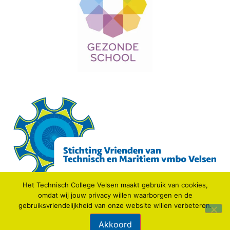
Het Technisch College Velsen maakt gebruik van cookies,
omdat wij jouw privacy willen waarborgen en de
gebruiksvriendelijkheid van onze website willen verbeteren.
© 2021 TECHNISCH COLLEGE VELSEN.
Akkoord
Webdesign: IDV media