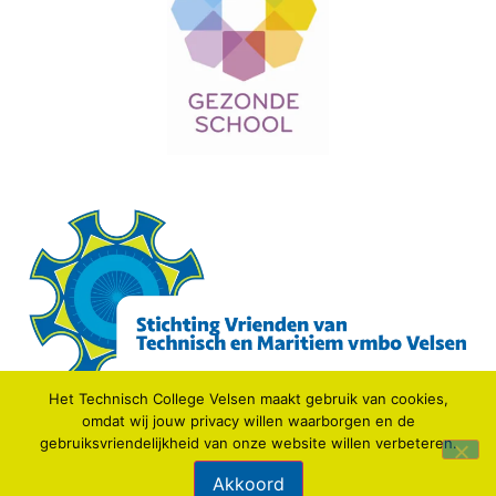
Het Technisch College Velsen maakt gebruik van cookies,
omdat wij jouw privacy willen waarborgen en de
gebruiksvriendelijkheid van onze website willen verbeteren.
© 2021 TECHNISCH COLLEGE VELSEN.
Akkoord
Webdesign: IDV media