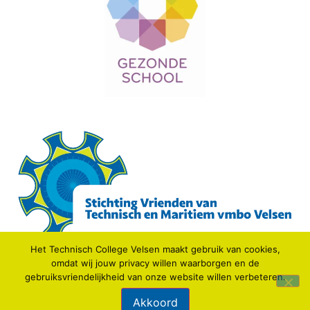
Het Technisch College Velsen maakt gebruik van cookies,
omdat wij jouw privacy willen waarborgen en de
gebruiksvriendelijkheid van onze website willen verbeteren.
© 2021 TECHNISCH COLLEGE VELSEN.
Akkoord
Webdesign: IDV media