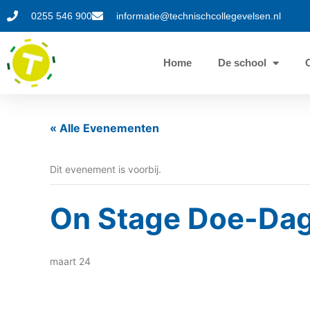
0255 546 900
informatie@technischcollegevelsen.nl
Home
De school
« Alle Evenementen
Dit evenement is voorbij.
On Stage Doe-Dag,
maart 24