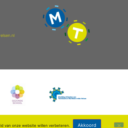
elsen.nl
Akkoord
id van onze website willen verbeteren.
Webdesign: IDV media