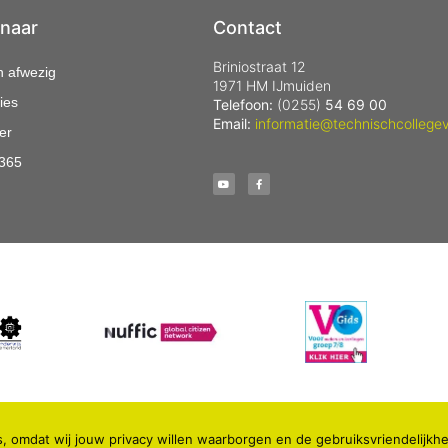
 naar
Contact
Briniostraat 12
n afwezig
1971 HM IJmuiden
ies
Telefoon:
(0255)
54 69 00
Email:
informatie@technischcollegev
er
 365
, omdat wij jouw privacy willen waarborgen en de gebruiksvriendelijkhe