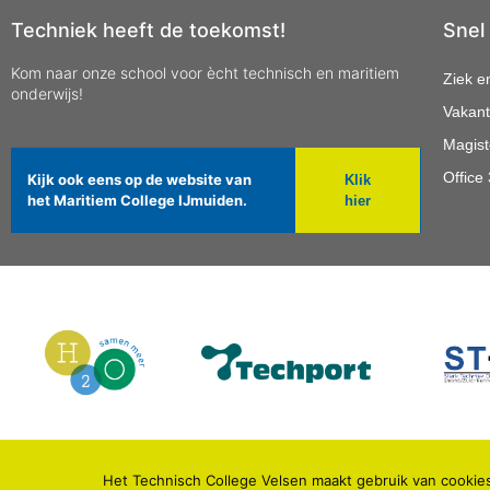
Techniek heeft de toekomst!
Snel
Kom naar onze school voor ècht technisch en maritiem
Ziek e
onderwijs!
Vakant
Magist
Office
Kijk ook eens op de website van
Klik
het Maritiem College IJmuiden.
hier
Het Technisch College Velsen maakt gebruik van cookies
© 2021 TECHNISCH COLLEGE VELSEN.