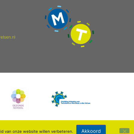
elsen.nl
Akkoord
id van onze website willen verbeteren.
Webdesign: IDV media