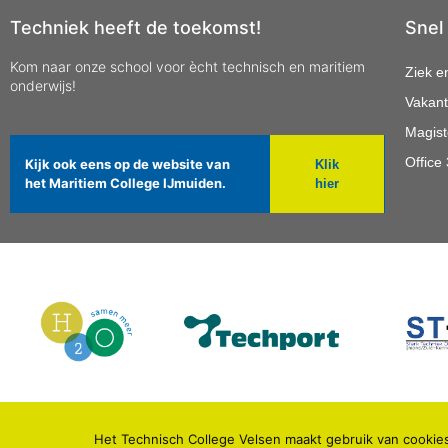
Techniek heeft de toekomst!
Snel
Kom naar onze school voor ècht technisch en maritiem
Ziek e
onderwijs!
Vakant
Magist
Office
Kijk ook eens op de website van
Klik
het Maritiem College IJmuiden.
hier
Het Technisch College Velsen maakt gebruik van cookies
© 2021 TECHNISCH COLLEGE VELSEN.