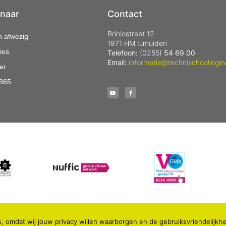
 naar
Contact
Briniostraat 12
n afwezig
1971 HM IJmuiden
ies
Telefoon:
(0255)
54 69 00
Email:
informatie@technischcollegev
er
 365
, omdat wij jouw privacy willen waarborgen en de gebruiksvriendelijkhe