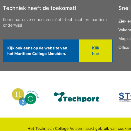
Techniek heeft de toekomst!
Snel
Kom naar onze school voor ècht technisch en maritiem
Ziek e
onderwijs!
Vakant
Magist
Office
Kijk ook eens op de website van
Klik
het Maritiem College IJmuiden.
hier
Het Technisch College Velsen maakt gebruik van cookies
© 2021 TECHNISCH COLLEGE VELSEN.