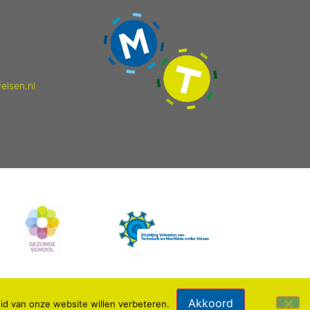
elsen.nl
Akkoord
id van onze website willen verbeteren.
Webdesign: IDV media