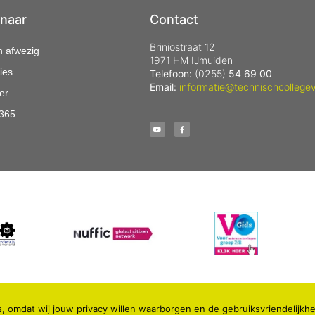
 naar
Contact
Briniostraat 12
n afwezig
1971 HM IJmuiden
ies
Telefoon:
(0255)
54 69 00
Email:
informatie@technischcollegev
er
 365
, omdat wij jouw privacy willen waarborgen en de gebruiksvriendelijkhe