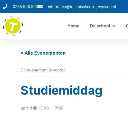
0255 546 900
informatie@technischcollegevelsen.nl
Home
De school
« Alle Evenementen
Dit evenement is voorbij.
Studiemiddag
april 2 @ 13:00
-
17:00