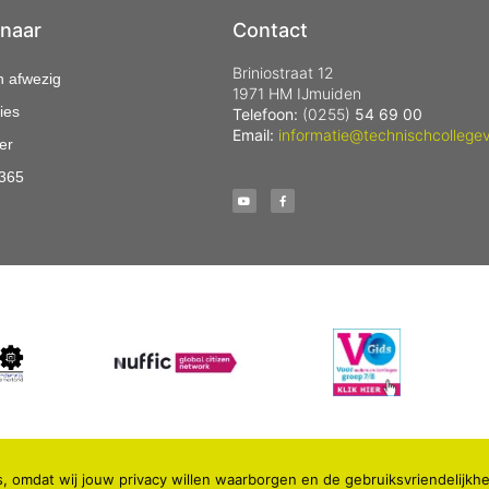
 naar
Contact
Briniostraat 12
n afwezig
1971 HM IJmuiden
ies
Telefoon:
(0255)
54 69 00
Email:
informatie@technischcollegev
er
 365
, omdat wij jouw privacy willen waarborgen en de gebruiksvriendelijkhe