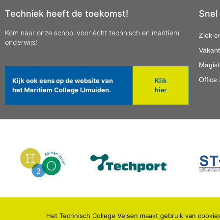
Techniek heeft de toekomst!
Snel
Kom naar onze school voor ècht technisch en maritiem
Ziek e
onderwijs!
Vakant
Magist
Office
Kijk ook eens op de website van
Klik
het Maritiem College IJmuiden.
hier
Het Technisch College Velsen maakt gebruik van cookies
© 2021 TECHNISCH COLLEGE VELSEN.