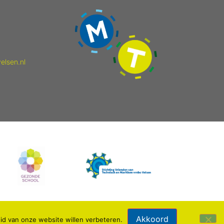
elsen.nl
Akkoord
id van onze website willen verbeteren.
Webdesign: IDV media