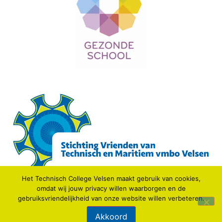
Het Technisch College Velsen maakt gebruik van cookies,
omdat wij jouw privacy willen waarborgen en de
gebruiksvriendelijkheid van onze website willen verbeteren.
© 2021 TECHNISCH COLLEGE VELSEN.
Akkoord
Webdesign: IDV media