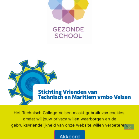
Het Technisch College Velsen maakt gebruik van cookies,
omdat wij jouw privacy willen waarborgen en de
gebruiksvriendelijkheid van onze website willen verbeteren.
© 2021 TECHNISCH COLLEGE VELSEN.
Akkoord
Webdesign: IDV media