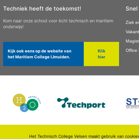
Techniek heeft de toekomst!
Snel
Kom naar onze school voor ècht technisch en maritiem
Ziek e
onderwijs!
Vakant
Magist
Office
Kijk ook eens op de website van
Klik
het Maritiem College IJmuiden.
hier
Het Technisch College Velsen maakt gebruik van cookies
© 2021 TECHNISCH COLLEGE VELSEN.