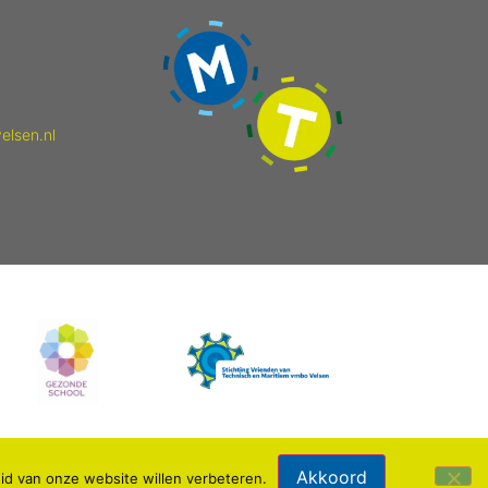
elsen.nl
Akkoord
id van onze website willen verbeteren.
Webdesign: IDV media