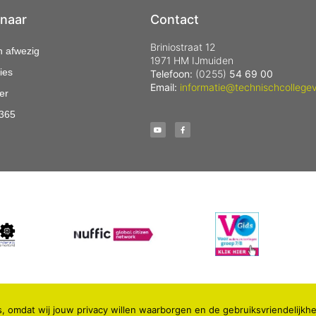
 naar
Contact
Briniostraat 12
n afwezig
1971 HM IJmuiden
ies
Telefoon:
(0255)
54 69 00
Email:
informatie@technischcollegev
er
 365
, omdat wij jouw privacy willen waarborgen en de gebruiksvriendelijkhe