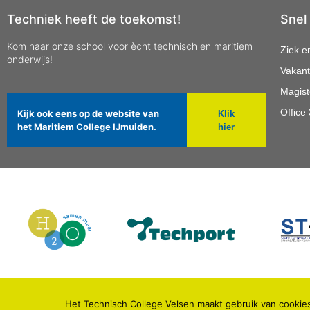
Techniek heeft de toekomst!
Snel
Kom naar onze school voor ècht technisch en maritiem
Ziek e
onderwijs!
Vakant
Magist
Office
Kijk ook eens op de website van
Klik
het Maritiem College IJmuiden.
hier
Het Technisch College Velsen maakt gebruik van cookies
© 2021 TECHNISCH COLLEGE VELSEN.