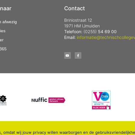
 naar
Contact
Briniostraat 12
n afwezig
1971 HM IJmuiden
ies
Telefoon:
(0255)
54 69 00
Email:
informatie@technischcollegev
er
 365
, omdat wij jouw privacy willen waarborgen en de gebruiksvriendelijkhe