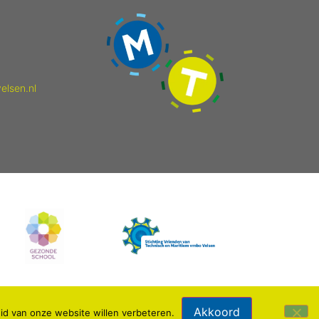
elsen.nl
Akkoord
id van onze website willen verbeteren.
Webdesign: IDV media