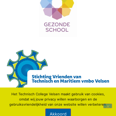
Het Technisch College Velsen maakt gebruik van cookies,
omdat wij jouw privacy willen waarborgen en de
gebruiksvriendelijkheid van onze website willen verbeteren.
© 2021 TECHNISCH COLLEGE VELSEN.
Akkoord
Webdesign: IDV media