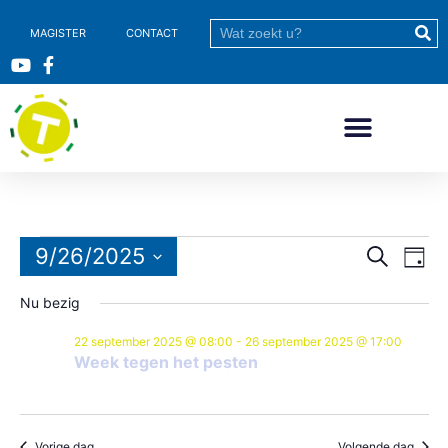
MAGISTER
CONTACT
Evene
9/26/2025
Ev
Zoeken
Dag
Selecteer
we
Zoeke
een
Nu bezig
datum.
nav
en
22 september 2025 @ 08:00
-
26 september 2025 @ 17:00
weerg
Week tegen het pesten
naviga
Vorige dag
Volgende dag