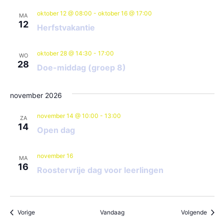
oktober 12 @ 08:00
-
oktober 16 @ 17:00
MA
12
Herfstvakantie
oktober 28 @ 14:30
-
17:00
WO
28
Doe-middag (groep 8)
november 2026
november 14 @ 10:00
-
13:00
ZA
14
Open dag
november 16
MA
16
Roostervrije dag voor leerlingen
Evenementen
Evene
Vorige
Vandaag
Volgende