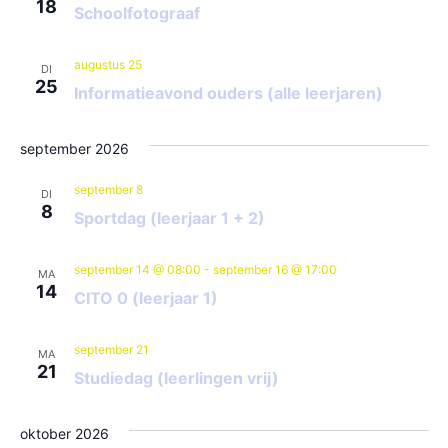
18
Schoolfotograaf
augustus 25
DI
25
Informatieavond ouders (alle leerjaren)
september 2026
september 8
DI
8
Sportdag (leerjaar 1 + 2)
september 14 @ 08:00
-
september 16 @ 17:00
MA
14
CITO 0 (leerjaar 1)
september 21
MA
21
Studiedag (leerlingen vrij)
oktober 2026