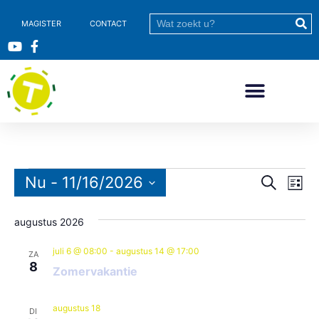
MAGISTER
CONTACT
Evene
Nu
 - 
11/16/2026
Ev
Zoeken
Lijst
Selecteer
we
Zoeke
een
datum.
augustus 2026
nav
en
juli 6 @ 08:00
-
augustus 14 @ 17:00
weerg
ZA
8
Zomervakantie
naviga
augustus 18
DI